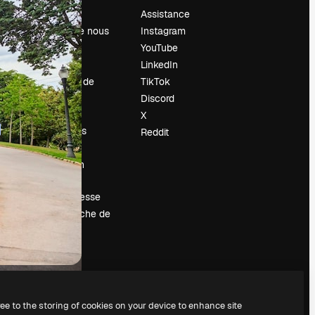
Prix
Assistance
À propos de nous
Instagram
Avis
YouTube
Carrières
LinkedIn
Tendances de
TikTok
recherche
Discord
Blog
X
Événements
Reddit
Slidesgo
Vendre mon
contenu
Salle de presse
À la recherche de
magnific.ai
ree to the storing of cookies on your device to enhance site