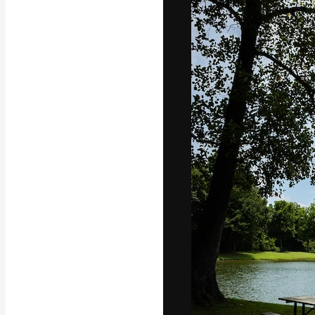
La plateforme c
vos meilleurs pr
d’abonnés : créa
studios.
Français
Copyright © 2010