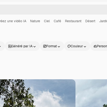
réez une vidéo IA
Nature
Ciel
Café
Restaurant
Désert
Jard
Généré par IA
Format
Couleur
Perso
Produits
Commencer