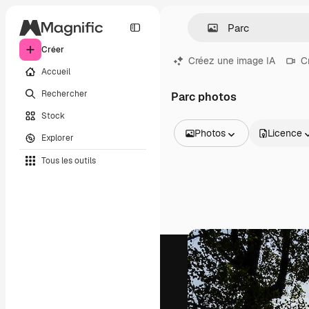
Créer
Créez une image IA
C
Accueil
Rechercher
Parc photos
Stock
Photos
Licence
Explorer
Toutes les images
Tous les outils
Vecteurs
Illustrations
Photos
PSD
Modèles
Mockups
Vidéos
Clips de vidéo
Graphiques animés
Templates vidéos
Icônes
Modèles 3D
Polices