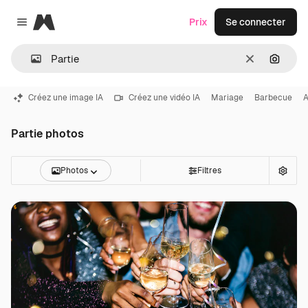
Magnific
Prix
Se connecter
Close menu
Effacer
Recher
Créez une image IA
Créez une vidéo IA
Mariage
Barbecue
A
Partie photos
Photos
Filtres