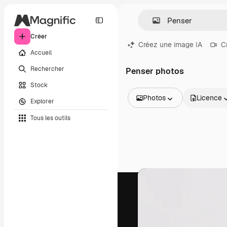
Créer
Créez une image IA
C
Accueil
Rechercher
Penser photos
Stock
Photos
Licence
Explorer
Toutes les images
Tous les outils
Vecteurs
Illustrations
Photos
PSD
Modèles
Mockups
Vidéos
Clips de vidéo
Graphiques animés
Templates vidéos
Icônes
Modèles 3D
Polices