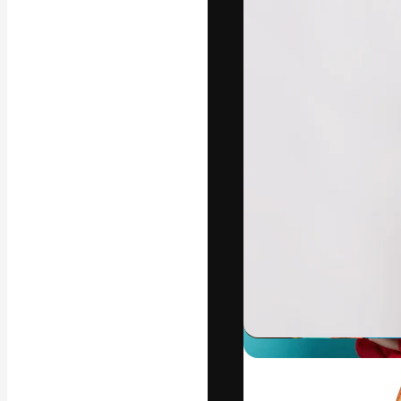
La plateforme c
vos meilleurs pr
d’abonnés : créa
studios.
Français
Copyright © 2010