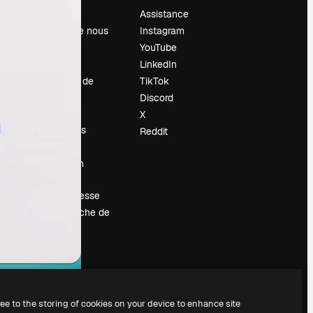
Prix
Assistance
À propos de nous
Instagram
Avis
YouTube
Carrières
LinkedIn
Tendances de
TikTok
recherche
Discord
Blog
X
Événements
Reddit
Slidesgo
Vendre mon
contenu
Salle de presse
À la recherche de
magnific.ai
ree to the storing of cookies on your device to enhance site