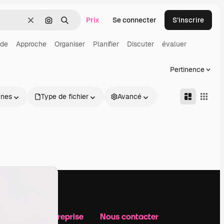
Prix
Se connecter
S’inscrire
Effacer
Rechercher par image
Rechercher
de
Approche
Organiser
Planifier
Discuter
évaluer
Pertinence
nnes
Type de fichier
Avancé
Notre entreprise
Nous contacter