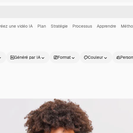
réez une vidéo IA
Plan
Stratégie
Processus
Apprendre
Métho
Généré par IA
Format
Couleur
Perso
Produits
Commencer