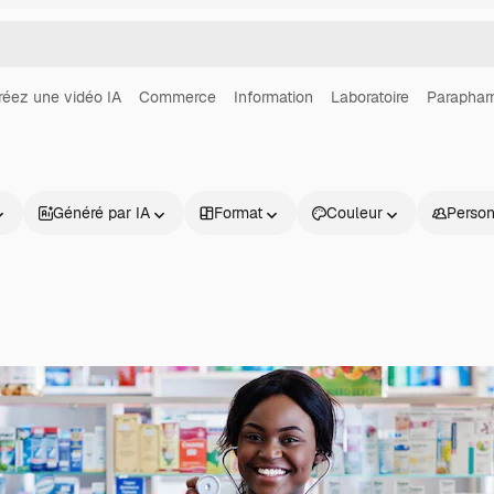
réez une vidéo IA
Commerce
Information
Laboratoire
Paraphar
Généré par IA
Format
Couleur
Perso
Produits
Commencer