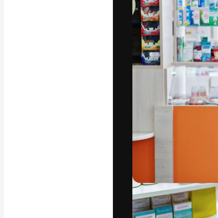
La plateforme c
vos meilleurs pr
d’abonnés : créa
studios.
Français
Copyright © 2010