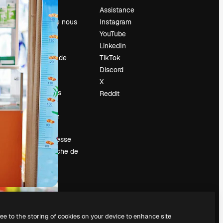
Prix
Assistance
À propos de nous
Instagram
Avis
YouTube
Carrières
LinkedIn
Tendances de
TikTok
recherche
Discord
Blog
X
Événements
Reddit
Slidesgo
Vendre mon
contenu
Salle de presse
À la recherche de
magnific.ai
ree to the storing of cookies on your device to enhance site