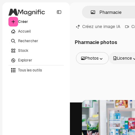
Créer
Créez une image IA
C
Accueil
Rechercher
Pharmacie photos
Stock
Photos
Licence
Explorer
Toutes les images
Tous les outils
Vecteurs
Illustrations
Photos
PSD
Modèles
Mockups
Vidéos
Clips de vidéo
Graphiques animés
Templates vidéos
Icônes
Modèles 3D
Polices