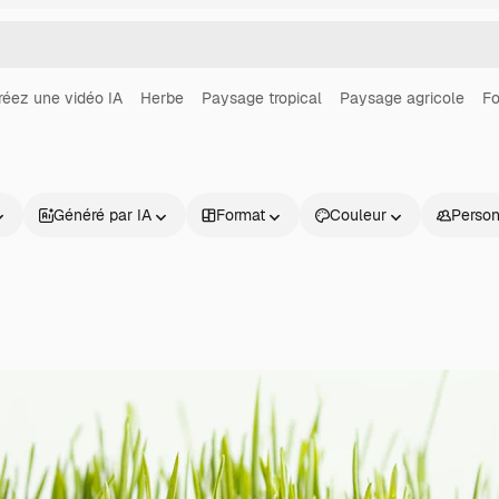
réez une vidéo IA
Herbe
Paysage tropical
Paysage agricole
Fo
Généré par IA
Format
Couleur
Perso
Produits
Commencer