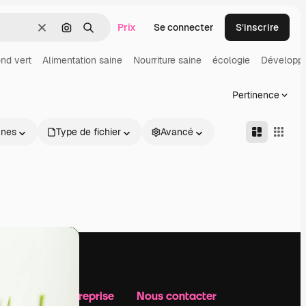
Prix
Se connecter
S’inscrire
Effacer
Rechercher par image
Rechercher
nd vert
Alimentation saine
Nourriture saine
écologie
Développe
Pertinence
nnes
Type de fichier
Avancé
Notre entreprise
Nous contacter