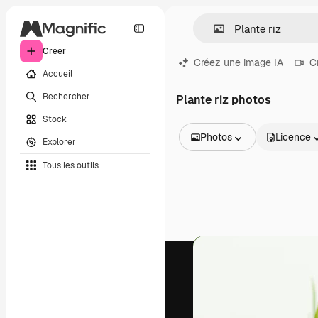
Créer
Créez une image IA
C
Accueil
Rechercher
Plante riz photos
Stock
Photos
Licence
Explorer
Toutes les images
Tous les outils
Vecteurs
Illustrations
Photos
PSD
Modèles
Mockups
Vidéos
Clips de vidéo
Graphiques animés
Templates vidéos
Icônes
Modèles 3D
Polices