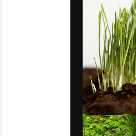
La plateforme c
vos meilleurs pr
d’abonnés : créa
studios.
Français
Copyright © 2010