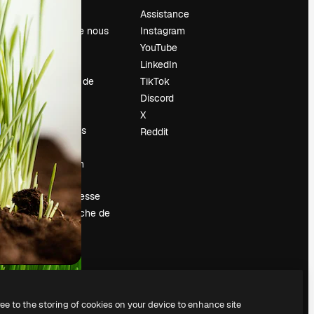
Prix
Assistance
À propos de nous
Instagram
Avis
YouTube
Carrières
LinkedIn
Tendances de
TikTok
recherche
Discord
Blog
X
Événements
Reddit
Slidesgo
Vendre mon
contenu
Salle de presse
À la recherche de
magnific.ai
ree to the storing of cookies on your device to enhance site