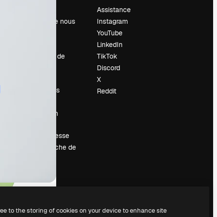
Prix
Assistance
À propos de nous
Instagram
Avis
YouTube
Carrières
LinkedIn
Tendances de
TikTok
recherche
Discord
Blog
X
Événements
Reddit
Slidesgo
Vendre mon
contenu
Salle de presse
À la recherche de
magnific.ai
ree to the storing of cookies on your device to enhance site