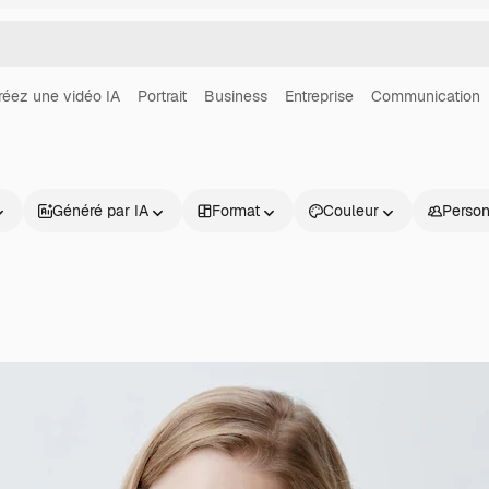
réez une vidéo IA
Portrait
Business
Entreprise
Communication
Généré par IA
Format
Couleur
Perso
Produits
Commencer