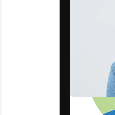
La plateforme c
vos meilleurs pr
d’abonnés : créa
studios.
Français
Copyright © 2010