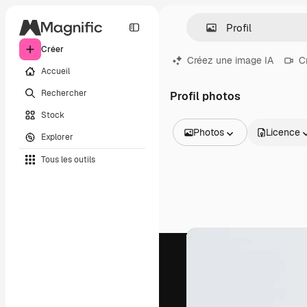
Créer
Créez une image IA
C
Accueil
Rechercher
Profil photos
Stock
Photos
Licence
Explorer
Toutes les images
Tous les outils
Vecteurs
Illustrations
Photos
PSD
Modèles
Mockups
Vidéos
Clips de vidéo
Graphiques animés
Templates vidéos
Icônes
Modèles 3D
Polices