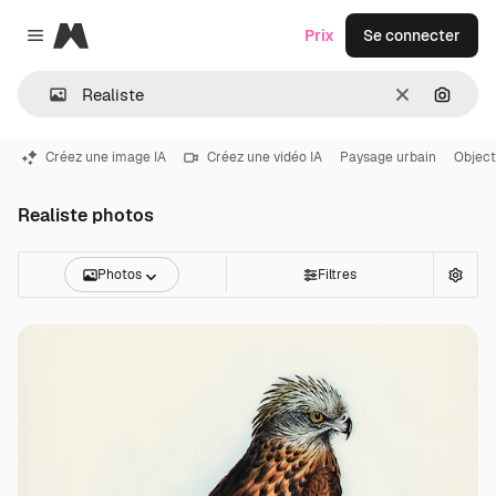
Magnific
Prix
Se connecter
Close menu
Effacer
Recher
Créez une image IA
Créez une vidéo IA
Paysage urbain
Object
Realiste photos
Photos
Filtres