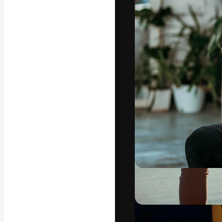
La plateforme c
vos meilleurs pr
d’abonnés : créa
studios.
Français
Copyright © 2010