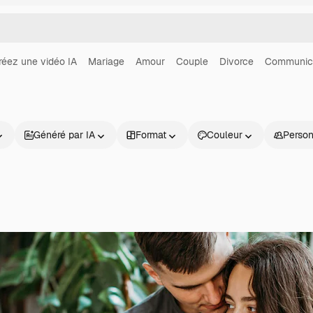
réez une vidéo IA
Mariage
Amour
Couple
Divorce
Communic
Généré par IA
Format
Couleur
Perso
Produits
Commencer