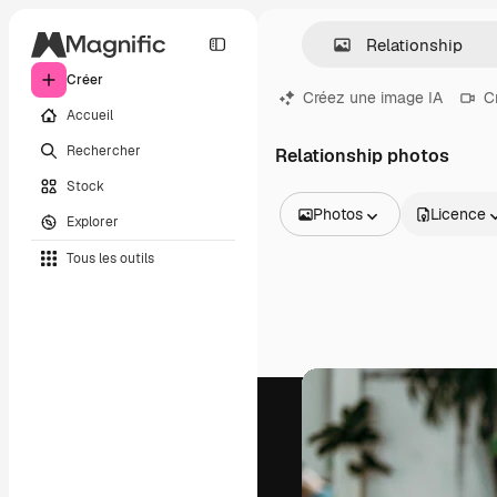
Créer
Créez une image IA
C
Accueil
Rechercher
Relationship photos
Stock
Photos
Licence
Explorer
Toutes les images
Tous les outils
Vecteurs
Illustrations
Photos
PSD
Modèles
Mockups
Vidéos
Clips de vidéo
Graphiques animés
Templates vidéos
Icônes
Modèles 3D
Polices