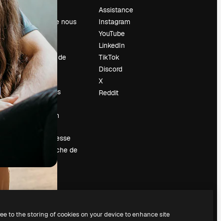
Prix
Assistance
À propos de nous
Instagram
Avis
YouTube
Carrières
LinkedIn
Tendances de
TikTok
recherche
Discord
Blog
X
Événements
Reddit
Slidesgo
Vendre mon
contenu
Salle de presse
À la recherche de
magnific.ai
ree to the storing of cookies on your device to enhance site