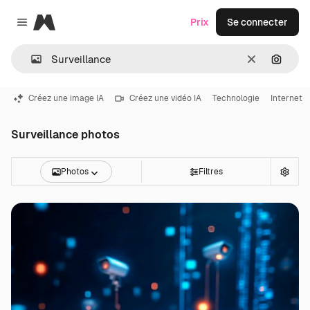
Magnific
Prix
Se connecter
Close menu
Effacer
Recher
Créez une image IA
Créez une vidéo IA
Technologie
Internet
Surveillance photos
Photos
Filtres