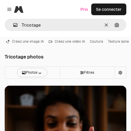
Magnific
Prix
Se connecter
Close menu
Effacer
Recher
Créez une image IA
Créez une vidéo IA
Couture
Texture laine
Tricotage photos
Photos
Filtres