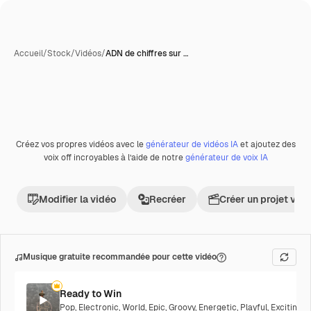
Accueil
/
Stock
/
Vidéos
/
ADN de chiffres sur …
Générée par l’IA
Créez vos propres vidéos avec le
générateur de vidéos IA
et ajoutez des
Premium
voix off incroyables à l’aide de notre
générateur de voix IA
Modifier la vidéo
Recréer
Créer un projet vid
Musique gratuite recommandée pour cette vidéo
Ready to Win
Pop
,
Electronic
,
World
,
Epic
,
Groovy
,
Energetic
,
Playful
,
Exciting