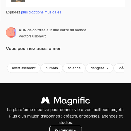
Explorez
plus d’options musicales
ADN de chiffres sur une carte du monde
VectorFusionArt
Vous pourriez aussi aimer
Premium
Premium
Généré par l’IA
Premium
Premium
Généré par l
avertissement
humain
science
dangereux
idée
La plateforme créative pour donner vie à vos meilleurs projets.
Plus d’un million d’abonnés : créatifs, entreprises, agences et
studios.
Français