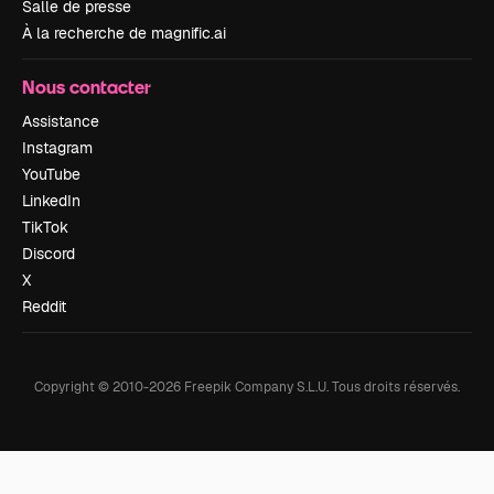
Salle de presse
À la recherche de magnific.ai
Nous contacter
Assistance
Instagram
YouTube
LinkedIn
TikTok
Discord
X
Reddit
Copyright © 2010-
2026
Freepik Company S.L.U.
Tous droits réservés
.