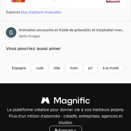
Explorez
plus d’options musicales
Animation amusante et fluide de gribouillis et d'alphabet manuscrit isolée sur un fond blanc. Boucle vidéo stop motion culture zine
Getty Images
Vous pourriez aussi aimer
Premium
Premium
Premium
Premium
Espagne
rude
ville
main
art
à la mode
s
La plateforme créative pour donner vie à vos meilleurs projets.
Plus d’un million d’abonnés : créatifs, entreprises, agences et
studios.
Français