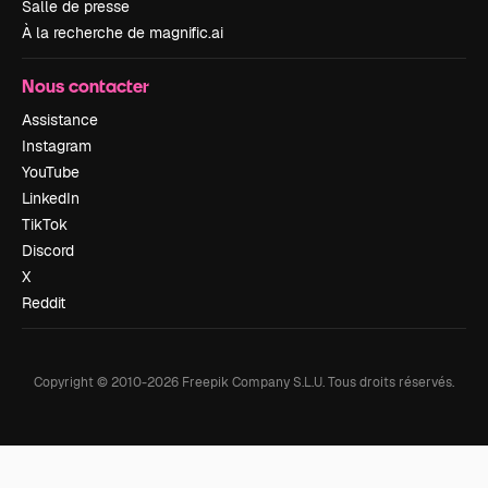
Salle de presse
À la recherche de magnific.ai
Nous contacter
Assistance
Instagram
YouTube
LinkedIn
TikTok
Discord
X
Reddit
Copyright © 2010-
2026
Freepik Company S.L.U.
Tous droits réservés
.