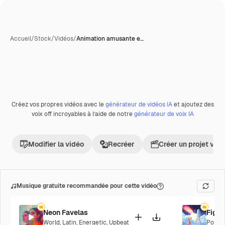
Accueil
/
Stock
/
Vidéos
/
Animation amusante e…
Créez vos propres vidéos avec le
générateur de vidéos IA
et ajoutez des
Premium
voix off incroyables à l’aide de notre
générateur de voix IA
Modifier la vidéo
Recréer
Créer un projet vid
Musique gratuite recommandée pour cette vidéo
Neon Favelas
Fight
World
,
Latin
,
Energetic
,
Upbeat
Pop
,
E