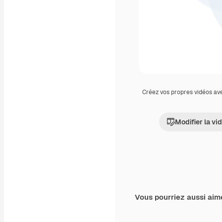
Créez vos propres vidéos av
Modifier la vi
Vous pourriez aussi aim
Premium
Premium