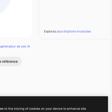
Explorez
plus d’options musicales
e
générateur de voix IA
e référence
Premium
Premium
Premium
Premium
Généré par l’IA
ree to the storing of cookies on your device to enhance site