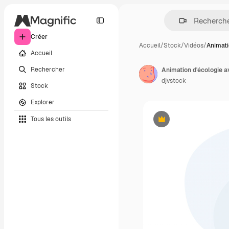
Créer
Accueil
/
Stock
/
Vidéos
/
Animati
Accueil
Rechercher
Animation d'écologie a
djvstock
Stock
Explorer
Tous les outils
Premium