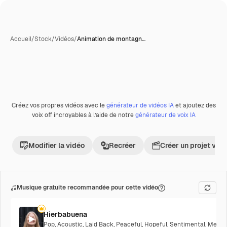
Accueil
/
Stock
/
Vidéos
/
Animation de montagn…
Créez vos propres vidéos avec le
générateur de vidéos IA
et ajoutez des
Premium
voix off incroyables à l’aide de notre
générateur de voix IA
Modifier la vidéo
Recréer
Créer un projet vid
Musique gratuite recommandée pour cette vidéo
Hierbabuena
Pop
,
Acoustic
,
Laid Back
,
Peaceful
,
Hopeful
,
Sentimental
,
Melanc