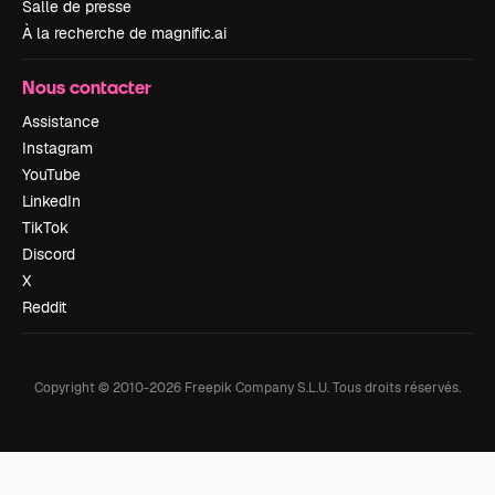
Salle de presse
À la recherche de magnific.ai
Nous contacter
Assistance
Instagram
YouTube
LinkedIn
TikTok
Discord
X
Reddit
Copyright © 2010-
2026
Freepik Company S.L.U.
Tous droits réservés
.