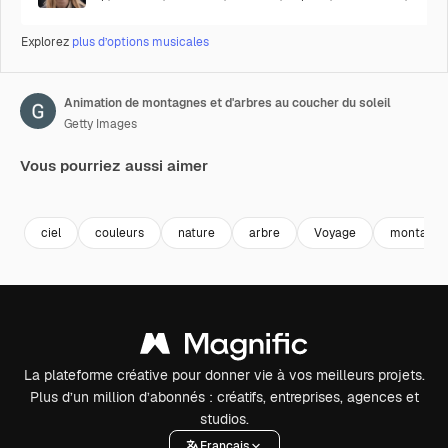
Explorez
plus d’options musicales
Animation de montagnes et d'arbres au coucher du soleil
Getty Images
Vous pourriez aussi aimer
Premium
Premium
Généré par l’IA
Premium
Premium
Généré par l
ciel
couleurs
nature
arbre
Voyage
montagne
La plateforme créative pour donner vie à vos meilleurs projets.
Plus d’un million d’abonnés : créatifs, entreprises, agences et
studios.
Français