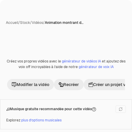
Accueil
/
Stock
/
Vidéos
/
Animation montrant d…
Créez vos propres vidéos avec le
générateur de vidéos IA
et ajoutez des
Premium
voix off incroyables à l’aide de notre
générateur de voix IA
Modifier la vidéo
Recréer
Créer un projet vid
Musique gratuite recommandée pour cette vidéo
Explorez
plus d’options musicales