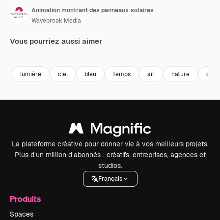
Animation montrant des panneaux solaires
Wavebreak Media
Vous pourriez aussi aimer
Premium
Premium
Premium
Premium
lumière
ciel
bleu
temps
air
nature
com
La plateforme créative pour donner vie à vos meilleurs projets.
Plus d’un million d’abonnés : créatifs, entreprises, agences et
studios.
Français
Produits
Spaces