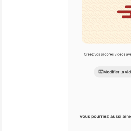
Créez vos propres vidéos av
Modifier la vi
Vous pourriez aussi aim
Premium
Premium
Généré par l’IA