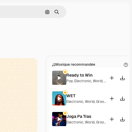
Rechercher par image
Rechercher
Musique recommandée
Ready to Win
Pop
,
Electronic
,
World
,
Epic
,
Groovy
,
Ene
WET
Electronic
,
World
,
Groovy
,
Energetic
,
Pla
Joga Pa Tras
Electronic
,
World
,
Groovy
,
Energetic
,
Pla