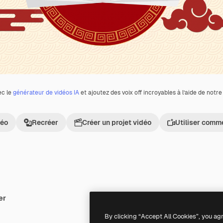
ec le
générateur de vidéos IA
et ajoutez des voix off incroyables à l’aide de notr
déo
Recréer
Créer un projet vidéo
Utiliser comm
er
Premium
Premium
Généré par l’IA
By clicking “Accept All Cookies”, you ag