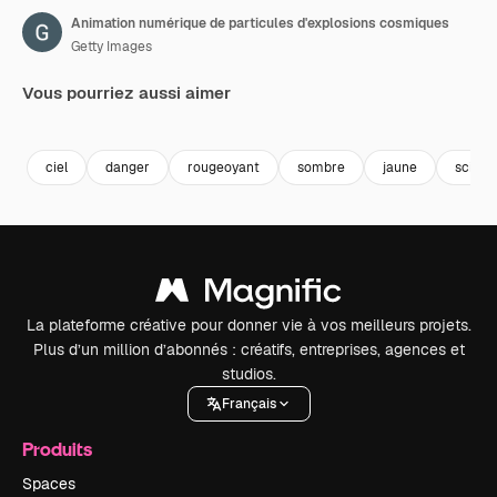
Animation numérique de particules d'explosions cosmiques
Getty Images
Vous pourriez aussi aimer
Premium
Premium
Premium
Premium
ciel
danger
rougeoyant
sombre
jaune
scienc
La plateforme créative pour donner vie à vos meilleurs projets.
Plus d’un million d’abonnés : créatifs, entreprises, agences et
studios.
Français
Produits
Spaces