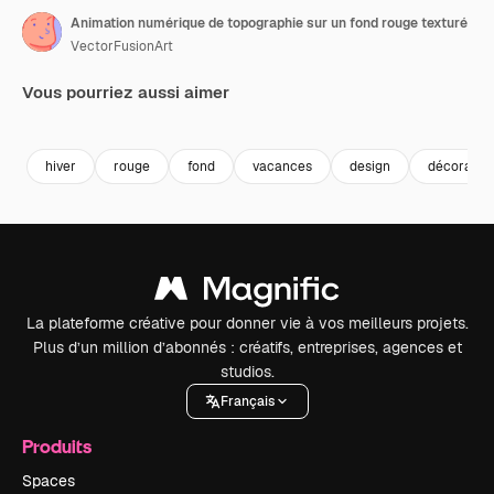
Animation numérique de topographie sur un fond rouge texturé
VectorFusionArt
Vous pourriez aussi aimer
Premium
Premium
Généré par l’IA
Premium
Premium
Généré par l
hiver
rouge
fond
vacances
design
décoratio
La plateforme créative pour donner vie à vos meilleurs projets.
Plus d’un million d’abonnés : créatifs, entreprises, agences et
studios.
Français
Produits
Spaces