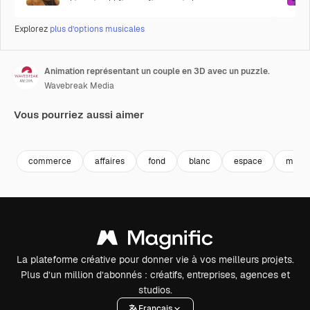
Explorez
plus d’options musicales
Animation représentant un couple en 3D avec un puzzle.
Wavebreak Media
Vous pourriez aussi aimer
Premium
Premium
Premium
Premium
Généré par l
commerce
affaires
fond
blanc
espace
main
La plateforme créative pour donner vie à vos meilleurs projets.
Plus d’un million d’abonnés : créatifs, entreprises, agences et
studios.
Français