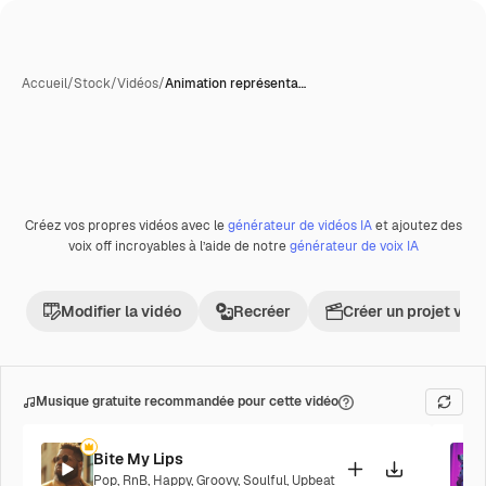
Accueil
/
Stock
/
Vidéos
/
Animation représenta…
Créez vos propres vidéos avec le
générateur de vidéos IA
et ajoutez des
Premium
voix off incroyables à l’aide de notre
générateur de voix IA
Modifier la vidéo
Recréer
Créer un projet vid
Musique gratuite recommandée pour cette vidéo
Bite My Lips
Pop
,
RnB
,
Happy
,
Groovy
,
Soulful
,
Upbeat