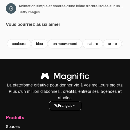
Animation simple et colorée d'une icône d'arbre isolée sur un écran bleu en 4K.
Getty Images
Vous pourriez aussi aimer
Premium
Premium
Premium
Premium
couleurs
bleu
en mouvement
nature
arbre
ve
La plateforme créative pour donner vie à vos meilleurs projets.
Plus d’un million d’abonnés : créatifs, entreprises, agences et
studios.
Français
Produits
Spaces