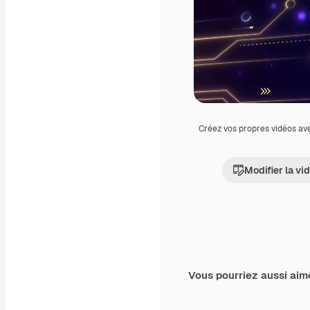
Créez vos propres vidéos av
Modifier la vi
Vous pourriez aussi aim
Premium
Premium
Généré par l’IA