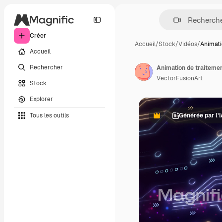
Créer
Accueil
/
Stock
/
Vidéos
/
Animati
Accueil
Rechercher
VectorFusionArt
Stock
Explorer
Tous les outils
Générée par l’
Premium