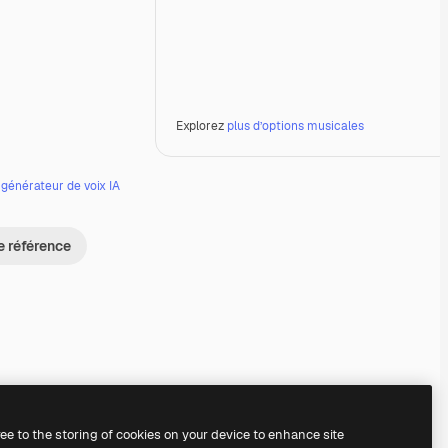
Explorez
plus d’options musicales
e
générateur de voix IA
e référence
Premium
Premium
Premium
Premium
Généré par l’IA
ree to the storing of cookies on your device to enhance site