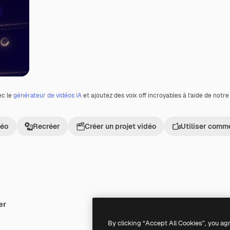
ec le
générateur de vidéos IA
et ajoutez des voix off incroyables à l’aide de notr
déo
Recréer
Créer un projet vidéo
Utiliser comm
er
Premium
Premium
By clicking “Accept All Cookies”, you ag