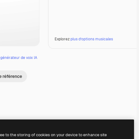
Explorez
plus d’options musicales
e
générateur de voix IA
e référence
Premium
Premium
Premium
Premium
ree to the storing of cookies on your device to enhance site