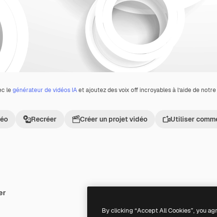
ec le
générateur de vidéos IA
et ajoutez des voix off incroyables à l’aide de notr
déo
Recréer
Créer un projet vidéo
Utiliser comm
er
Premium
Premium
By clicking “Accept All Cookies”, you ag