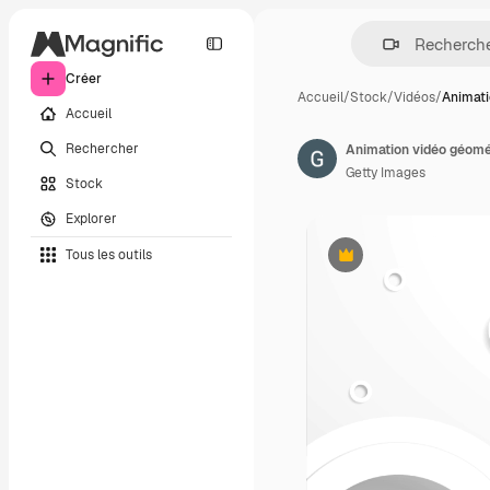
Créer
Accueil
/
Stock
/
Vidéos
/
Animat
Accueil
Rechercher
Animation vidéo géomét
Getty Images
Stock
Explorer
Tous les outils
Premium