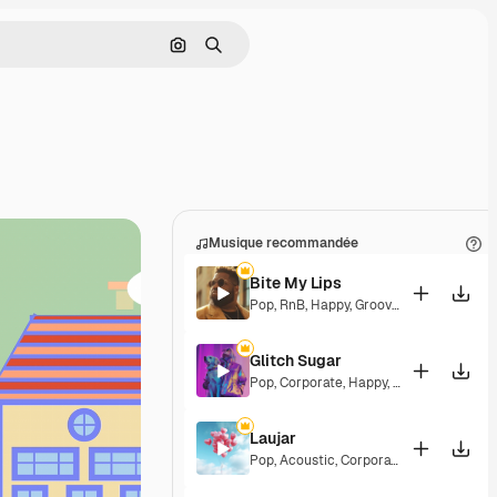
Rechercher par image
Rechercher
Musique recommandée
Bite My Lips
Pop
,
RnB
,
Happy
,
Groovy
,
Soulful
,
Upbeat
Glitch Sugar
Pop
,
Corporate
,
Happy
,
Groovy
,
Upbeat
Laujar
Pop
,
Acoustic
,
Corporate
,
Happy
,
Hopefu