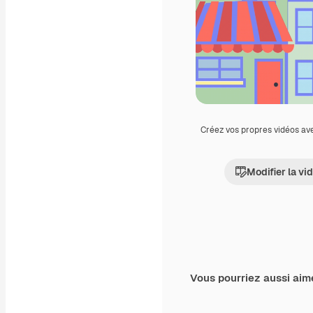
Créez vos propres vidéos av
Modifier la vi
Vous pourriez aussi aim
Premium
Premium
Généré par l’IA