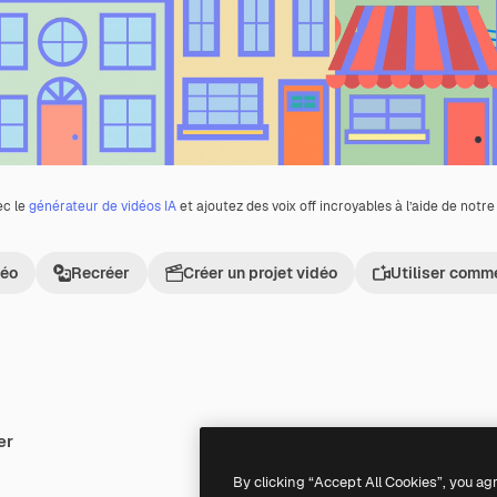
ec le
générateur de vidéos IA
et ajoutez des voix off incroyables à l’aide de notr
déo
Recréer
Créer un projet vidéo
Utiliser comm
er
Premium
Premium
By clicking “Accept All Cookies”, you ag