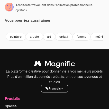
Architecte travaillant dans l'animation professionnelle
djvstock
Vous pourriez aussi aimer
Premium
Premium
Premium
Premium
peinture
artiste
art
créatif
femme
ingénieur
La plateforme créative pour donner vie à vos meilleurs projets.
Plus d’un million d’abonnés : créatifs, entreprises, agences et
studios.
Français
Produits
Spaces