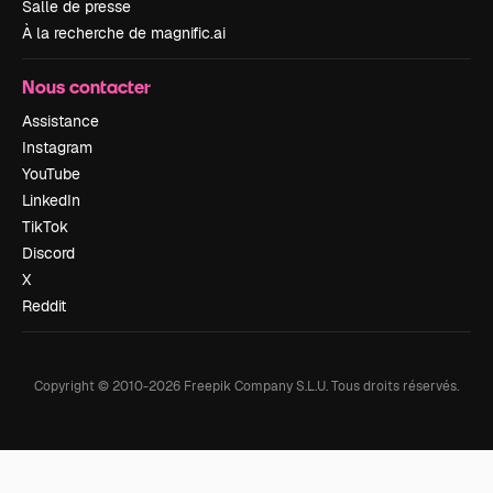
Salle de presse
À la recherche de magnific.ai
Nous contacter
Assistance
Instagram
YouTube
LinkedIn
TikTok
Discord
X
Reddit
Copyright © 2010-
2026
Freepik Company S.L.U.
Tous droits réservés
.