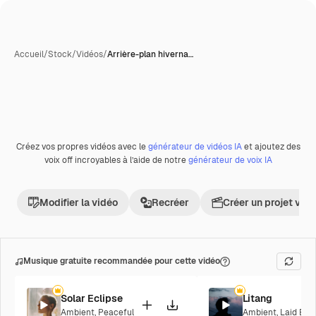
Accueil
/
Stock
/
Vidéos
/
Arrière-plan hiverna…
Créez vos propres vidéos avec le
générateur de vidéos IA
et ajoutez des
Premium
voix off incroyables à l’aide de notre
générateur de voix IA
Modifier la vidéo
Recréer
Créer un projet vid
Musique gratuite recommandée pour cette vidéo
Solar Eclipse
Litang
Ambient
,
Peaceful
Ambient
,
Laid Bac