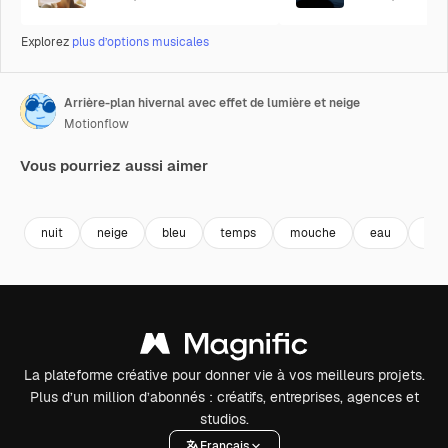
Explorez
plus d’options musicales
Arrière-plan hivernal avec effet de lumière et neige
Motionflow
Vous pourriez aussi aimer
Premium
Premium
Premium
Premium
nuit
neige
bleu
temps
mouche
eau
nat
La plateforme créative pour donner vie à vos meilleurs projets.
Plus d’un million d’abonnés : créatifs, entreprises, agences et
studios.
Français