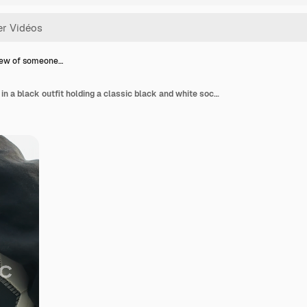
iew of someone…
Back view of someone in a black outfit holding a classic black and white soccer ball under his arm, with a blurred grassy field and buildings in the background