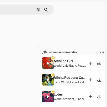
Rechercher par image
Rechercher
Musique recommandée
Menjian Girl
World
,
Laid Back
,
Peaceful
,
Hopeful
,
Se
Minha Pequena Casa Rosa
Jazz
,
World
,
Latin
,
Laid Back
,
Peaceful
,
Lotus
World
,
Ambient
,
Cinematic
,
Laid Back
,
P