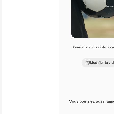
Créez vos propres vidéos av
Modifier la vi
Vous pourriez aussi aim
Premium
Premium