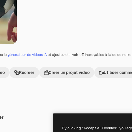
ec le
générateur de vidéos IA
et ajoutez des voix off incroyables à l’aide de notr
déo
Recréer
Créer un projet vidéo
Utiliser comm
er
Premium
Premium
By clicking “Accept All Cookies”, you ag