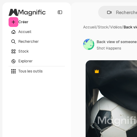
Créer
Accueil
/
Stock
/
Vidéos
/
Back v
Accueil
Rechercher
Shot Happens
Stock
Explorer
Tous les outils
Premium