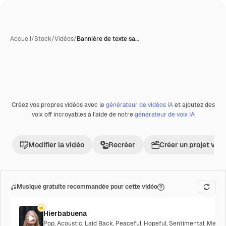
Accueil
/
Stock
/
Vidéos
/
Bannière de texte sa…
Générée par l’IA
Créez vos propres vidéos avec le
générateur de vidéos IA
et ajoutez des
Premium
voix off incroyables à l’aide de notre
générateur de voix IA
Modifier la vidéo
Recréer
Créer un projet vid
Musique gratuite recommandée pour cette vidéo
Hierbabuena
Pop
,
Acoustic
,
Laid Back
,
Peaceful
,
Hopeful
,
Sentimental
,
Melanc