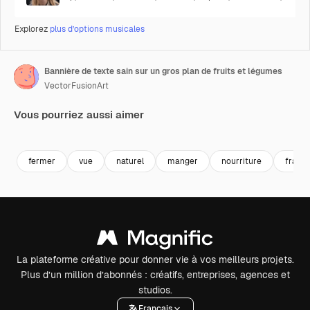
Explorez
plus d’options musicales
Bannière de texte sain sur un gros plan de fruits et légumes
VectorFusionArt
Vous pourriez aussi aimer
Premium
Premium
Premium
Premium
fermer
vue
naturel
manger
nourriture
frais
La plateforme créative pour donner vie à vos meilleurs projets.
Plus d’un million d’abonnés : créatifs, entreprises, agences et
studios.
Français