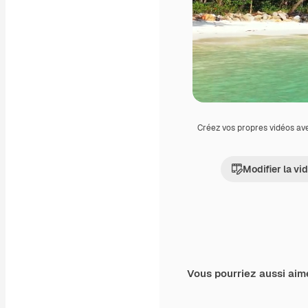
Créez vos propres vidéos av
Modifier la vi
Vous pourriez aussi aim
Premium
Premium