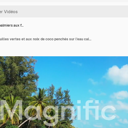
almiers aux f…
Beaux palmiers aux feuilles vertes et aux noix de coco penchés sur l'eau calme et claire d'un lagon turquoise sous un ciel lumineux avec des nuages blancs, en Thaïlande.