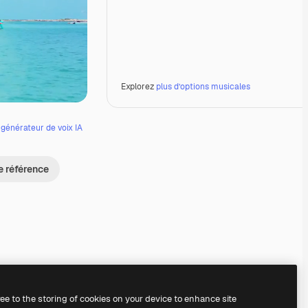
Explorez
plus d’options musicales
e
générateur de voix IA
e référence
Premium
Premium
Premium
Premium
ree to the storing of cookies on your device to enhance site