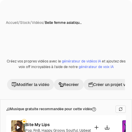
Accueil
/
Stock
/
Vidéos
/
Belle femme asiatiqu…
Créez vos propres vidéos avec le
générateur de vidéos IA
et ajoutez des
Premium
voix off incroyables à l’aide de notre
générateur de voix IA
Modifier la vidéo
Recréer
Créer un projet vid
Musique gratuite recommandée pour cette vidéo
Bite My Lips
Pop
,
RnB
,
Happy
,
Groovy
,
Soulful
,
Upbeat