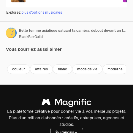
Explorez
plus d’options musicales
Belle femme asiatique saluant la caméra, debout devant un fond rose, agitant la main en guise de salut et disant bonjour.
BlackBoxGuild
Vous pourriez aussi aimer
Premium
Premium
Premium
Premium
couleur
affaires
blanc
mode de vie
moderne
La plateforme créative pour donner vie à vos meilleurs projets.
Plus d’un million d’abonnés : créatifs, entreprises, agences et
studios.
Français