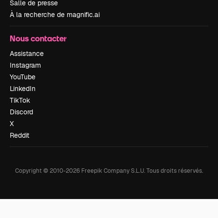
Salle de presse
À la recherche de magnific.ai
Nous contacter
Assistance
Instagram
YouTube
LinkedIn
TikTok
Discord
X
Reddit
Copyright © 2010-
2026
Freepik Company S.L.U.
Tous droits réservés
.