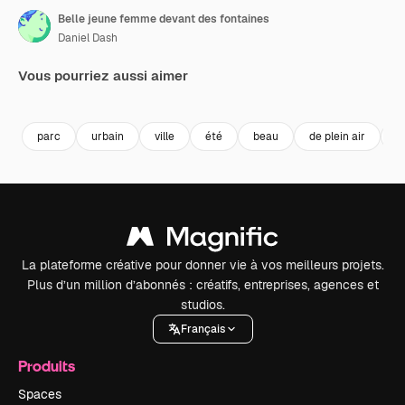
Belle jeune femme devant des fontaines
Daniel Dash
Vous pourriez aussi aimer
Premium
Premium
Premium
Premium
Généré par l
parc
urbain
ville
été
beau
de plein air
jo
La plateforme créative pour donner vie à vos meilleurs projets.
Plus d’un million d’abonnés : créatifs, entreprises, agences et
studios.
Français
Produits
Spaces