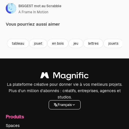
BIGGEST mot au Scrabble
A Frame In Motion
Vous pourriez aussi aimer
Premium
Premium
Premium
Premium
tableau
jouet
en bois
jeu
lettres
jouets
La plateforme créative pour donner vie à vos meilleurs projets.
Plus d’un million d’abonnés : créatifs, entreprises, agences et
studios.
Français
Produits
Spaces