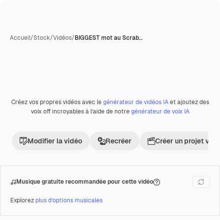
Accueil
/
Stock
/
Vidéos
/
BIGGEST mot au Scrab…
Créez vos propres vidéos avec le
générateur de vidéos IA
et ajoutez des
Premium
voix off incroyables à l’aide de notre
générateur de voix IA
Modifier la vidéo
Recréer
Créer un projet vid
Musique gratuite recommandée pour cette vidéo
Explorez
plus d’options musicales