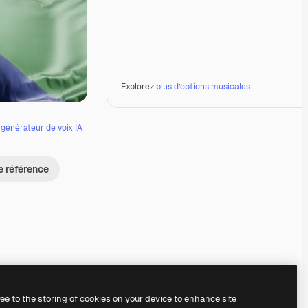
Explorez
plus d’options musicales
e
générateur de voix IA
e référence
Premium
Premium
Premium
Premium
ree to the storing of cookies on your device to enhance site