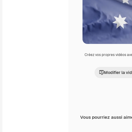
Créez vos propres vidéos av
Modifier la vi
Vous pourriez aussi aim
Premium
Premium