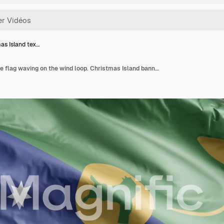
as Island tex…
Christmas Island textile flag waving on the wind loop. Christmas Island banner swaying on the breeze. Fabric textile tissue. Full filling background. 10 seconds loop.