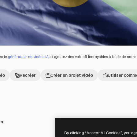
ec le
générateur de vidéos IA
et ajoutez des voix off incroyables à l’aide de notr
déo
Recréer
Créer un projet vidéo
Utiliser comm
er
Premium
Premium
By clicking “Accept All Cookies”, you ag