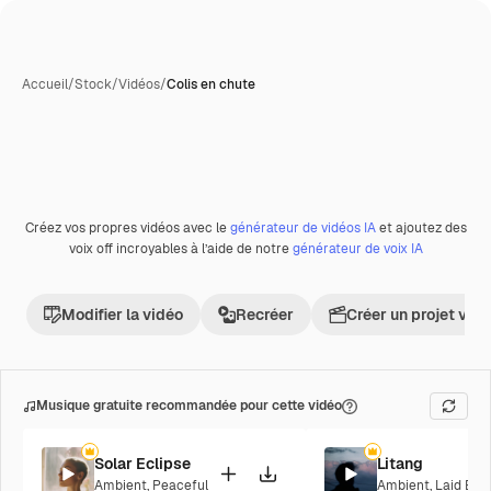
Accueil
/
Stock
/
Vidéos
/
Colis en chute
Générée par l’IA
Créez vos propres vidéos avec le
générateur de vidéos IA
et ajoutez des
Premium
voix off incroyables à l’aide de notre
générateur de voix IA
Modifier la vidéo
Recréer
Créer un projet vid
Musique gratuite recommandée pour cette vidéo
Solar Eclipse
Litang
Ambient
,
Peaceful
Ambient
,
Laid Bac