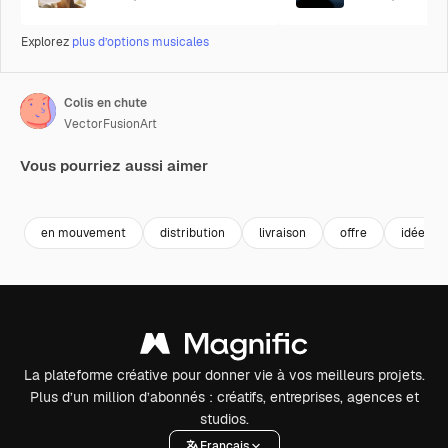
Explorez
plus d’options musicales
Colis en chute
VectorFusionArt
Vous pourriez aussi aimer
Premium
Premium
Généré par l’IA
Premium
Premium
Généré par l
en mouvement
distribution
livraison
offre
idée
La plateforme créative pour donner vie à vos meilleurs projets.
Plus d’un million d’abonnés : créatifs, entreprises, agences et
studios.
Français