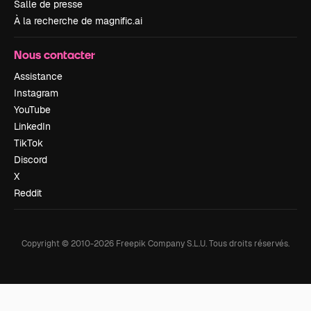
Salle de presse
À la recherche de magnific.ai
Nous contacter
Assistance
Instagram
YouTube
LinkedIn
TikTok
Discord
X
Reddit
Copyright © 2010-
2026
Freepik Company S.L.U.
Tous droits réservés
.