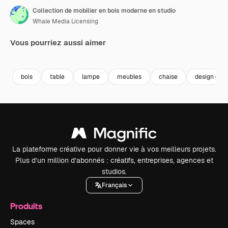
Collection de mobilier en bois moderne en studio
Whale Media Licensing
Vous pourriez aussi aimer
Premium
Premium
Généré par l’IA
Premium
Premium
Généré par l
bois
table
lampe
meubles
chaise
design d'in
La plateforme créative pour donner vie à vos meilleurs projets.
Plus d’un million d’abonnés : créatifs, entreprises, agences et
studios.
Français
Produits
Spaces