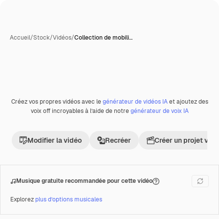
Accueil
/
Stock
/
Vidéos
/
Collection de mobili…
Générée par l’IA
Créez vos propres vidéos avec le
générateur de vidéos IA
et ajoutez des
Premium
voix off incroyables à l’aide de notre
générateur de voix IA
Modifier la vidéo
Recréer
Créer un projet vid
Musique gratuite recommandée pour cette vidéo
Explorez
plus d’options musicales