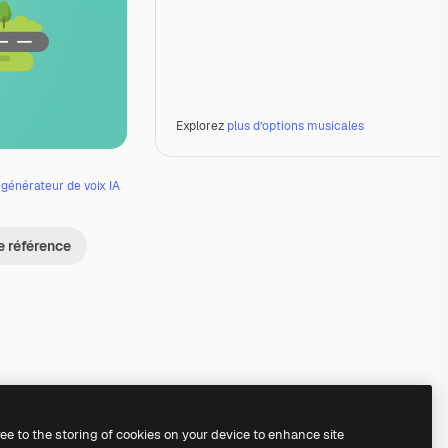
Explorez
plus d’options musicales
e
générateur de voix IA
e référence
Premium
Premium
Premium
Premium
ree to the storing of cookies on your device to enhance site