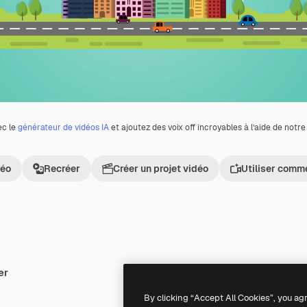
ec le
générateur de vidéos IA
et ajoutez des voix off incroyables à l’aide de notr
déo
Recréer
Créer un projet vidéo
Utiliser comm
er
Premium
Premium
By clicking “Accept All Cookies”, you ag