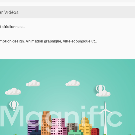
 d'éolienne e…
Concept d'éolienne en motion design. Animation graphique, ville écologique utilisant l'énergie éolienne, solaire et des éoliennes