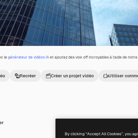
ec le
générateur de vidéos IA
et ajoutez des voix off incroyables à l’aide de notr
déo
Recréer
Créer un projet vidéo
Utiliser comm
er
Premium
Premium
Généré par l’IA
By clicking “Accept All Cookies”, you ag