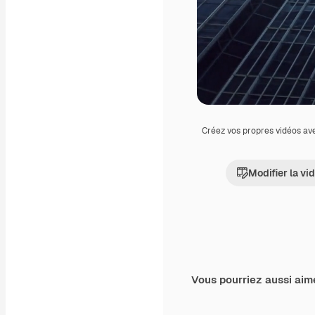
Créez vos propres vidéos av
Modifier la vi
Vous pourriez aussi aim
Premium
Premium