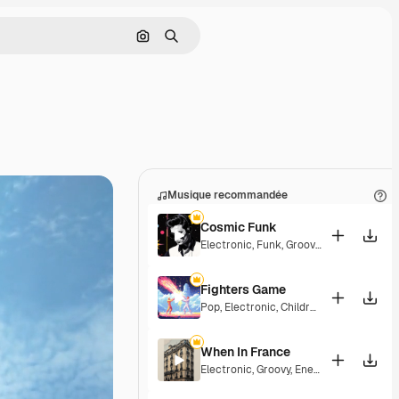
Rechercher par image
Rechercher
Musique recommandée
Cosmic Funk
Electronic
,
Funk
,
Groovy
,
Energetic
Fighters Game
Pop
,
Electronic
,
Children
,
Synthwave
,
Ep
When In France
Electronic
,
Groovy
,
Energetic
,
Playful
,
Ex