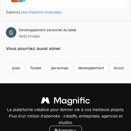
Explorez
plus d’options musicales
Développement sensoriel du bébé
Getty Images
Vous pourriez aussi aimer
Premium
Premium
Premium
Premium
jouer
Russie
personnes
développement
écoute
La plateforme créative pour donner vie à vos meilleurs projets.
Plus d’un million d’abonnés : créatifs, entreprises, agences et
studios.
Français