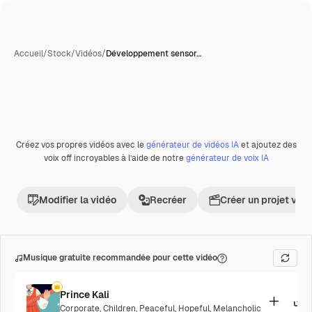
Accueil
/
Stock
/
Vidéos
/
Développement sensor…
Créez vos propres vidéos avec le
générateur de vidéos IA
et ajoutez des
Premium
voix off incroyables à l’aide de notre
générateur de voix IA
Modifier la vidéo
Recréer
Créer un projet vid
Musique gratuite recommandée pour cette vidéo
Prince Kali
Corporate
,
Children
,
Peaceful
,
Hopeful
,
Melancholic