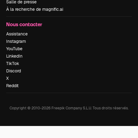
Salle de presse
À la recherche de magnific.ai
Nous contacter
Assistance
Instagram
YouTube
LinkedIn
TikTok
Discord
X
Reddit
Copyright © 2010-
2026
Freepik Company S.L.U.
Tous droits réservés
.