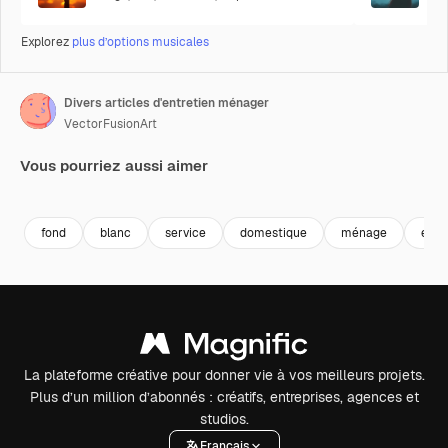
Explorez
plus d’options musicales
Divers articles d'entretien ménager
VectorFusionArt
Vous pourriez aussi aimer
Premium
Premium
Généré par l’IA
Premium
Premium
Généré par l
fond
blanc
service
domestique
ménage
équ
La plateforme créative pour donner vie à vos meilleurs projets.
Plus d’un million d’abonnés : créatifs, entreprises, agences et
studios.
Français