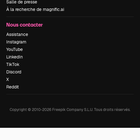
Salle de presse
À la recherche de magnific.ai
Nous contacter
Assistance
Instagram
YouTube
LinkedIn
TikTok
Discord
X
Reddit
Copyright © 2010-
2026
Freepik Company S.L.U.
Tous droits réservés
.