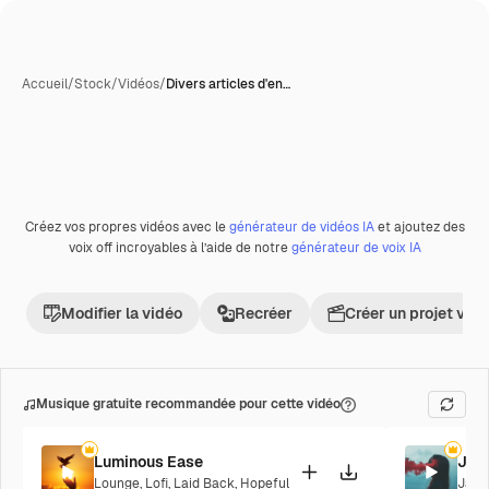
Accueil
/
Stock
/
Vidéos
/
Divers articles d'en…
Générée par l’IA
Créez vos propres vidéos avec le
générateur de vidéos IA
et ajoutez des
Premium
voix off incroyables à l’aide de notre
générateur de voix IA
Modifier la vidéo
Recréer
Créer un projet vid
Musique gratuite recommandée pour cette vidéo
Luminous Ease
Jaz
Lounge
,
Lofi
,
Laid Back
,
Hopeful
Jazz