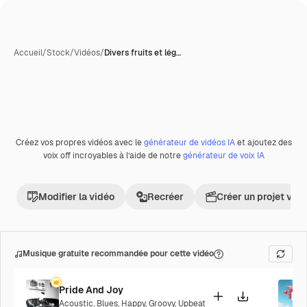
Accueil
/
Stock
/
Vidéos
/
Divers fruits et lég…
Créez vos propres vidéos avec le
générateur de vidéos IA
et ajoutez des
Premium
voix off incroyables à l’aide de notre
générateur de voix IA
Modifier la vidéo
Recréer
Créer un projet vid
Musique gratuite recommandée pour cette vidéo
Pride And Joy
Acoustic
,
Blues
,
Happy
,
Groovy
,
Upbeat