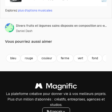
Explorez
plus d’options musicales
Divers fruits et légumes sains disposés en composition arc-en-ciel.
Daniel Dash
Vous pourriez aussi aimer
Premium
Premium
Premium
Premium
bleu
rouge
couleur
ferme
vert
fond
ora
La plateforme créative pour donner vie à vos meilleurs projets.
Plus d’un million d’abonnés : créatifs, entreprises, agences et
studios.
Français