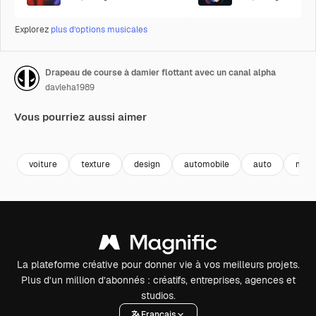
Explorez
plus d’options musicales
Drapeau de course à damier flottant avec un canal alpha
davleha1989
Vous pourriez aussi aimer
Premium
Premium
Premium
Premium
voiture
texture
design
automobile
auto
modè
La plateforme créative pour donner vie à vos meilleurs projets.
Plus d’un million d’abonnés : créatifs, entreprises, agences et
studios.
Français