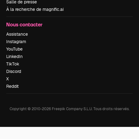
Salle de presse
À la recherche de magnific.ai
Nous contacter
Assistance
Instagram
YouTube
LinkedIn
TikTok
Discord
X
Reddit
Copyright © 2010-
2026
Freepik Company S.L.U.
Tous droits réservés
.