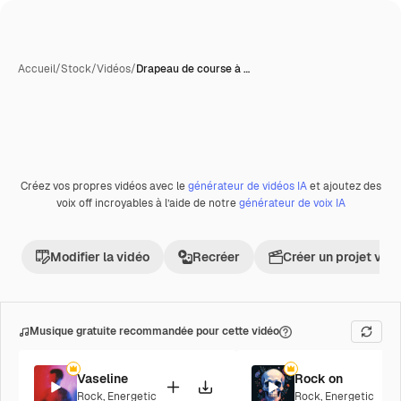
Accueil
/
Stock
/
Vidéos
/
Drapeau de course à …
Créez vos propres vidéos avec le
générateur de vidéos IA
et ajoutez des
Premium
voix off incroyables à l’aide de notre
générateur de voix IA
Modifier la vidéo
Recréer
Créer un projet vid
Musique gratuite recommandée pour cette vidéo
Vaseline
Rock on
Rock
,
Energetic
Rock
,
Energetic