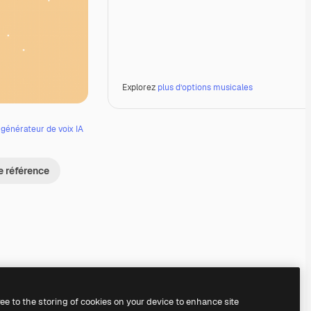
Explorez
plus d’options musicales
e
générateur de voix IA
e référence
Premium
Premium
Premium
Premium
ree to the storing of cookies on your device to enhance site