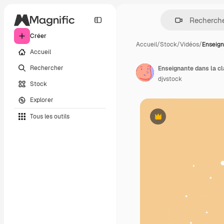
Créer
Accueil
/
Stock
/
Vidéos
/
Enseign
Accueil
Rechercher
Enseignante dans la c
djvstock
Stock
Explorer
Tous les outils
Premium