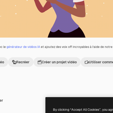
ec le
générateur de vidéos IA
et ajoutez des voix off incroyables à l’aide de notr
déo
Recréer
Créer un projet vidéo
Utiliser comm
er
Premium
Premium
By clicking “Accept All Cookies”, you ag