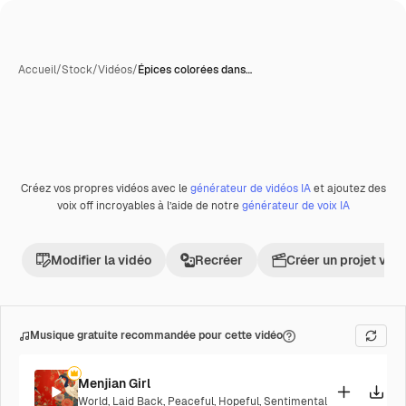
Accueil
/
Stock
/
Vidéos
/
Épices colorées dans…
Créez vos propres vidéos avec le
générateur de vidéos IA
et ajoutez des
Premium
voix off incroyables à l’aide de notre
générateur de voix IA
Modifier la vidéo
Recréer
Créer un projet vid
Musique gratuite recommandée pour cette vidéo
Menjian Girl
World
,
Laid Back
,
Peaceful
,
Hopeful
,
Sentimental