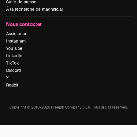
Salle de presse
À la recherche de magnific.ai
Nous contacter
Assistance
Instagram
YouTube
LinkedIn
TikTok
Discord
X
Reddit
Copyright © 2010-
2026
Freepik Company S.L.U.
Tous droits réservés
.