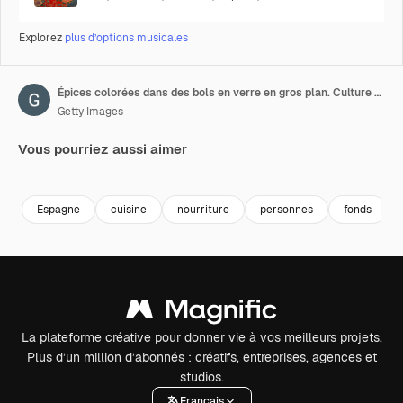
Explorez
plus d’options musicales
Épices colorées dans des bols en verre en gros plan. Culture moyen-orientale et arabe. Assaisonnement et saveurs. Poivre, coriandre, cannelle, curcuma, paprika, cumin. Différents types d'herbes séchées pour la cuisine
Getty Images
Vous pourriez aussi aimer
Premium
Premium
Premium
Premium
Espagne
cuisine
nourriture
personnes
fonds
La plateforme créative pour donner vie à vos meilleurs projets.
Plus d’un million d’abonnés : créatifs, entreprises, agences et
studios.
Français