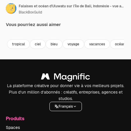
Falaises et océan d'Uluwatu sur l'île de Bali, Indonésie - vue aérienne par drone
BlackBoxGuild
Vous pourriez aussi aimer
Premium
Premium
Premium
Premium
tropical
ciel
bleu
voyage
vacances
océan
La plateforme créative pour donner vie à vos meilleurs projets.
Plus d’un million d’abonnés : créatifs, entreprises, agences et
studios.
Français
Produits
Spaces