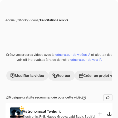
Accueil
/
Stock
/
Vidéos
/
Félicitations aux di…
Créez vos propres vidéos avec le
générateur de vidéos IA
et ajoutez des
Premium
voix off incroyables à l’aide de notre
générateur de voix IA
Modifier la vidéo
Recréer
Créer un projet vid
Musique gratuite recommandée pour cette vidéo
Astronomical Twilight
Electronic
,
RnB
,
Happy
,
Groovy
,
Laid Back
,
Soulful