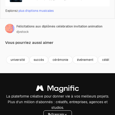
Explorez
plus d’options musicales
Félicitations aux diplômés célébration invitation animation
djvstock
Vous pourriez aussi aimer
Premium
Premium
Premium
Premium
université
succès
cérémonie
événement
célébrat
La plateforme créative pour donner vie à vos meilleurs projets.
Plus d’un million d’abonnés : créatifs, entreprises, agences et
studios.
Français