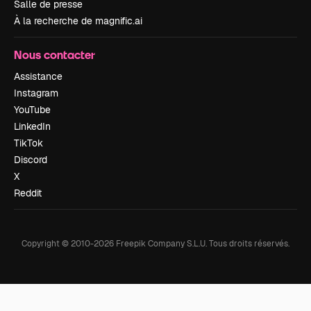
Salle de presse
À la recherche de magnific.ai
Nous contacter
Assistance
Instagram
YouTube
LinkedIn
TikTok
Discord
X
Reddit
Copyright © 2010-
2026
Freepik Company S.L.U.
Tous droits réservés
.