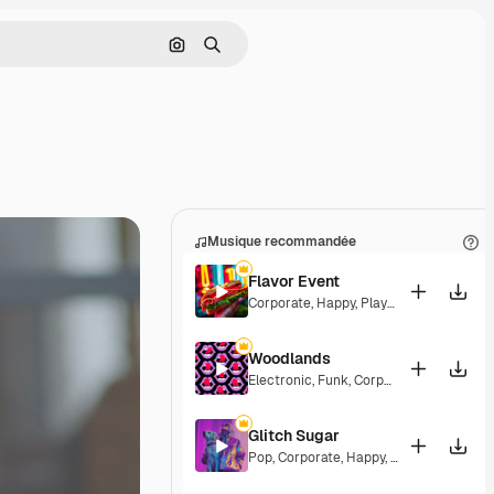
Rechercher par image
Rechercher
Musique recommandée
Flavor Event
Corporate
,
Happy
,
Playful
Woodlands
Electronic
,
Funk
,
Corporate
,
Happy
,
Gro
Glitch Sugar
Pop
,
Corporate
,
Happy
,
Groovy
,
Upbeat