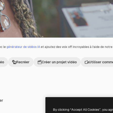
ec le
générateur de vidéos IA
et ajoutez des voix off incroyables à l’aide de notr
déo
Recréer
Créer un projet vidéo
Utiliser comm
er
Premium
Premium
By clicking “Accept All Cookies”, you ag