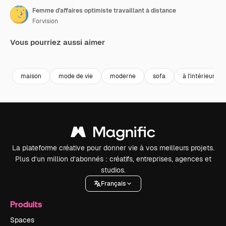
Femme d'affaires optimiste travaillant à distance
Forvision
Vous pourriez aussi aimer
Premium
Premium
Premium
Premium
maison
mode de vie
moderne
sofa
à l'intérieur
La plateforme créative pour donner vie à vos meilleurs projets.
Plus d’un million d’abonnés : créatifs, entreprises, agences et
studios.
Français
Produits
Spaces