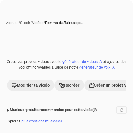
Accueil
/
Stock
/
Vidéos
/
Femme d'affaires opt…
Créez vos propres vidéos avec le
générateur de vidéos IA
et ajoutez des
Premium
voix off incroyables à l’aide de notre
générateur de voix IA
Modifier la vidéo
Recréer
Créer un projet vid
Musique gratuite recommandée pour cette vidéo
Explorez
plus d’options musicales