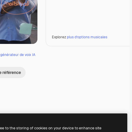
Explorez
plus d’options musicales
e
générateur de voix IA
e référence
Premium
Premium
Premium
Premium
ree to the storing of cookies on your device to enhance site