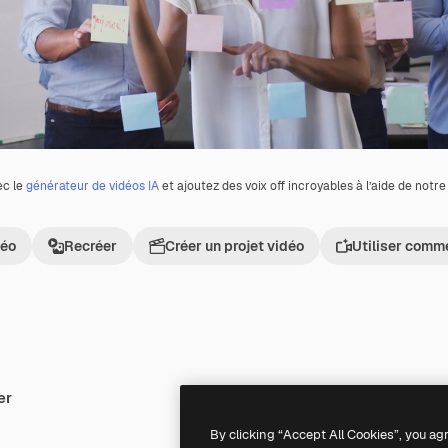
ec le
générateur de vidéos IA
et ajoutez des voix off incroyables à l’aide de notr
déo
Recréer
Créer un projet vidéo
Utiliser comm
er
Premium
Premium
By clicking “Accept All Cookies”, you ag