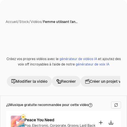
Accueil
/
Stock
/
Vidéos
/
Femme utilisant l'an…
Créez vos propres vidéos avec le
générateur de vidéos IA
et ajoutez des
Premium
voix off incroyables à l’aide de notre
générateur de voix IA
Modifier la vidéo
Recréer
Créer un projet vid
Musique gratuite recommandée pour cette vidéo
Peace You Need
Pop
,
Electronic
,
Corporate
,
Groovy
,
Laid Back