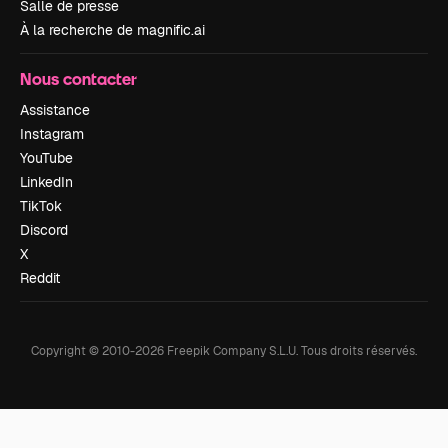
Salle de presse
À la recherche de magnific.ai
Nous contacter
Assistance
Instagram
YouTube
LinkedIn
TikTok
Discord
X
Reddit
Copyright © 2010-
2026
Freepik Company S.L.U.
Tous droits réservés
.