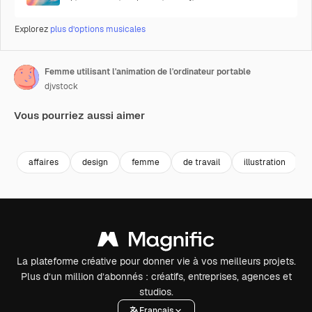
Explorez
plus d’options musicales
Femme utilisant l'animation de l'ordinateur portable
djvstock
Vous pourriez aussi aimer
Premium
Premium
affaires
design
femme
de travail
illustration
La plateforme créative pour donner vie à vos meilleurs projets.
Plus d’un million d’abonnés : créatifs, entreprises, agences et
studios.
Français