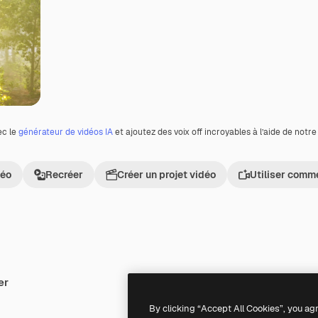
ec le
générateur de vidéos IA
et ajoutez des voix off incroyables à l’aide de notr
déo
Recréer
Créer un projet vidéo
Utiliser comm
er
Premium
Premium
By clicking “Accept All Cookies”, you ag