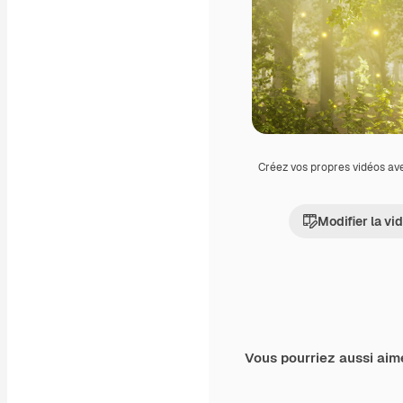
Créez vos propres vidéos av
Modifier la vi
Vous pourriez aussi aim
Premium
Premium