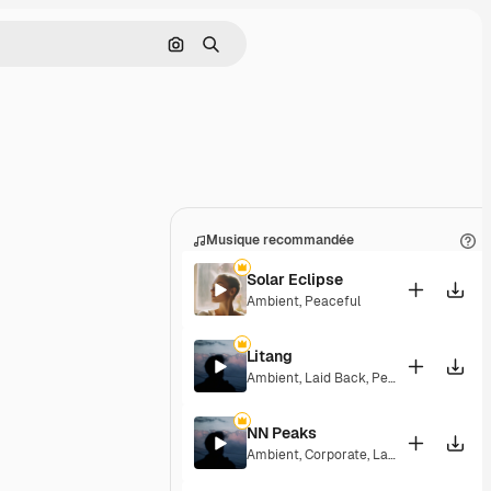
Rechercher par image
Rechercher
Musique recommandée
Solar Eclipse
Ambient
,
Peaceful
Litang
Ambient
,
Laid Back
,
Peaceful
,
Hopeful
NN Peaks
Ambient
,
Corporate
,
Laid Back
,
Peacefu