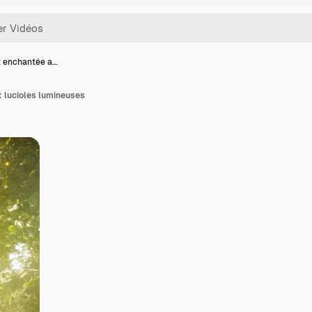
t enchantée a…
x lucioles lumineuses