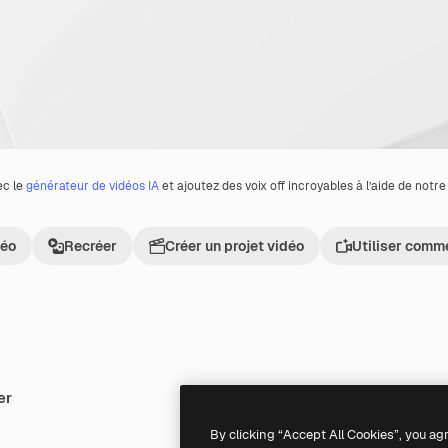
ec le
générateur de vidéos IA
et ajoutez des voix off incroyables à l’aide de notr
déo
Recréer
Créer un projet vidéo
Utiliser comm
er
Premium
Premium
By clicking “Accept All Cookies”, you ag