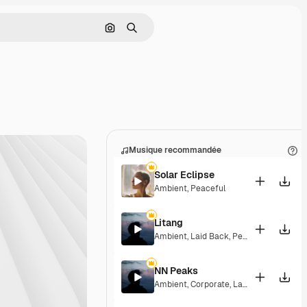
Rechercher par image
Rechercher
Musique recommandée
Solar Eclipse
Ambient
,
Peaceful
Litang
Ambient
,
Laid Back
,
Peaceful
,
Hopeful
NN Peaks
Ambient
,
Corporate
,
Laid Back
,
Peacefu