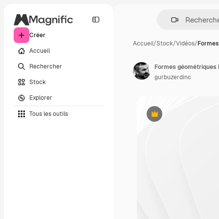
Créer
Accueil
/
Stock
/
Vidéos
/
Formes
Accueil
Rechercher
Formes géométriques 
gurbuzerdinc
Stock
Explorer
Tous les outils
Premium